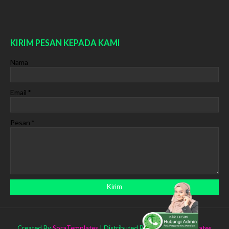
KIRIM PESAN KEPADA KAMI
Nama
Email
*
Pesan
*
Created By
SoraTemplates
| Distributed By
Gooyaabi Templates