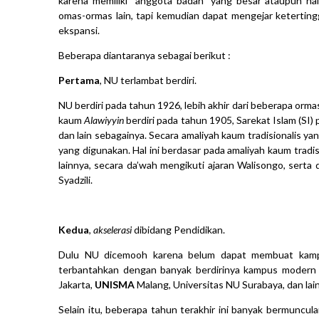
karena memiliki “anggota badan” yang besar ataupun hal
omas-ormas lain, tapi kemudian dapat mengejar ketertingg
ekspansi.
Beberapa diantaranya sebagai berikut :
Pertama
, NU terlambat berdiri.
NU berdiri pada tahun 1926, lebih akhir dari beberapa orma
kaum
Alawiyyin
berdiri pada tahun 1905, Sarekat Islam (SI)
dan lain sebagainya. Secara amaliyah kaum tradisionalis y
yang digunakan. Hal ini berdasar pada amaliyah kaum tradi
lainnya, secara da’wah mengikuti ajaran Walisongo, serta
Syadzili.
Kedua
,
akselerasi
dibidang Pendidikan.
Dulu NU dicemooh karena belum dapat membuat kam
terbantahkan dengan banyak berdirinya kampus modern N
Jakarta,
UNISMA
Malang, Universitas NU Surabaya, dan lai
Selain itu, beberapa tahun terakhir ini banyak bermuncula