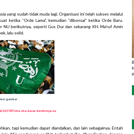
ia yang sudah tidak muda lagi. Organisasi ini telah sukses melalui
kuat ketika “Orde Lama", kemudian “dibonsai” ketika Orde Baru.
 NU berikutnya, seperti Gus Dur dan sekarang KH. Ma’ruf Amin
k, lalu solid.
B
k
p
ber gambar :
ad/125787/cita-cita-dasar-berdirinya-nu
hkan, tapi kemudian dapat diandalkan, dan lain sebagainya. Entah