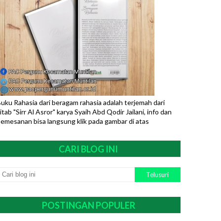
uku Rahasia dari beragam rahasia adalah terjemah dari
itab "Sirr Al Asror" karya Syaih Abd Qodir Jailani, info dan
emesanan bisa langsung klik pada gambar di atas
CARI BLOG INI
POSTINGAN POPULER