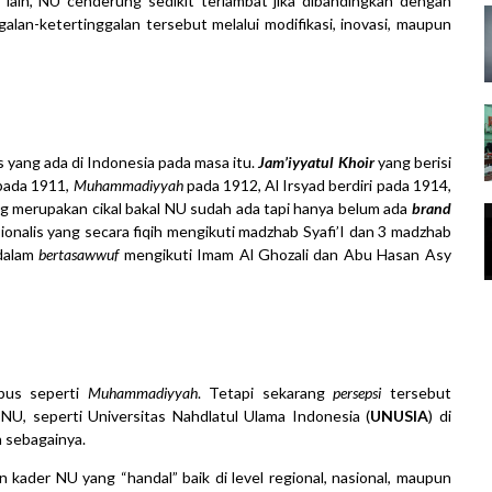
 lain, NU cenderung sedikit terlambat jika dibandingkan dengan
alan-ketertinggalan tersebut melalui modifikasi, inovasi, maupun
s yang ada di Indonesia pada masa itu.
Jam’iyyatul Khoir
yang berisi
 pada 1911,
Muhammadiyyah
pada 1912, Al Irsyad berdiri pada 1914,
ang merupakan cikal bakal NU sudah ada tapi hanya belum ada
brand
sionalis yang secara fiqih mengikuti madzhab Syafi’I dan 3 madzhab
 dalam
bertasawwuf
mengikuti Imam Al Ghozali dan Abu Hasan Asy
pus seperti
Muhammadiyyah
. Tetapi sekarang
persepsi
tersebut
U, seperti Universitas Nahdlatul Ulama Indonesia (
UNUSIA
) di
n sebagainya.
n kader NU yang “handal” baik di level regional, nasional, maupun