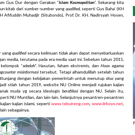
rhum Gus Dur dengan Gerakan “
Islam Kosmopolitan
”. Sekarang kita
un kitab dari sumber-sumber yang
qualified
, seperti Gus Baha’ (KH
 Afifuddin Muhadjir (Situbondo), Prof. Dr. KH. Nadirsyah Hosen,
er yang
qualified
secara keilmuan tidak akan dapat menyebarluaskan
ngan media, terutama pada era media saat ini. Sebelum tahun 2015,
 kelompok “
sebelah
”. Hasutan, faham ekstremis, dan
Hoax
agama
gcounter
misinformasi
tersebut. Tetapi alhamdulillah setelah tahun
itunjang dengan kebijakan pemerintah untuk menutup
situs
yang
rjadi stlah tahun 2019, website NU Online menjadi rujukan kajian
anak muda yg secara ideologis
berafiliasi
dengan NU. Selain itu,
erti NU Muntilan, dan lain-lain. Selanjutnya pesantren-pesantren
kajian-kajian islami, seperti
www.tebuireng.com
,
www.lirboyo.net
,
lain sebagainya.
P