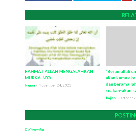
RELA
RAHMAT ALLAH MENGALAHKAN
“Beramallah u
MURKA-NYA
akan kamu aka
dan beramalla
kajian
-
November 24, 2021
seakan-akan k
kajian
-
October 2
POSTIN
0 Komentar