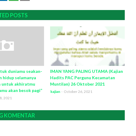
TED POSTS
ntuk duniamu seakan-
IMAN YANG PALING UTAMA (Kajian
n hidup selamanya
Hadits PAC Pergunu Kecamatan
h untuk akhiratmu
Muntilan) 26 Oktober 2021
amu akan besok pagi”
kajian
-
October 26, 2021
8, 2021
G KOMENTAR