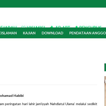
SEJARAH
VISI MISI
AD ART
PENGURUS
EISLAMAN
KAJIAN
DOWNLOAD
PENDATAAN ANGGO
Mohamad Habibi
am peringatan hari lahir jam’iyyah Nahdlatul Ulama’ melalui sedikit