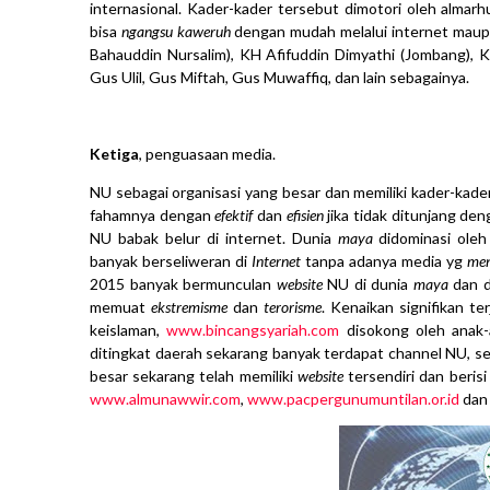
internasional. Kader-kader tersebut dimotori oleh alma
bisa
ngangsu kaweruh
dengan mudah melalui internet maup
Bahauddin Nursalim), KH Afifuddin Dimyathi (Jombang), KH
Gus Ulil, Gus Miftah, Gus Muwaffiq, dan lain sebagainya.
Ketiga
, penguasaan media.
NU sebagai organisasi yang besar dan memiliki kader-kad
fahamnya dengan
efektif
dan
efisien
jika tidak ditunjang de
NU babak belur di internet. Dunia
maya
didominasi oleh
banyak berseliweran di
Internet
tanpa adanya media yg
men
2015 banyak bermunculan
website
NU di dunia
maya
dan d
memuat
ekstremisme
dan
terorisme
. Kenaikan signifikan te
keislaman,
www.bincangsyariah.com
disokong oleh anak-
ditingkat daerah sekarang banyak terdapat channel NU, sep
besar sekarang telah memiliki
website
tersendiri dan berisi 
www.almunawwir.com
,
www.pacpergunumuntilan.or.id
dan 