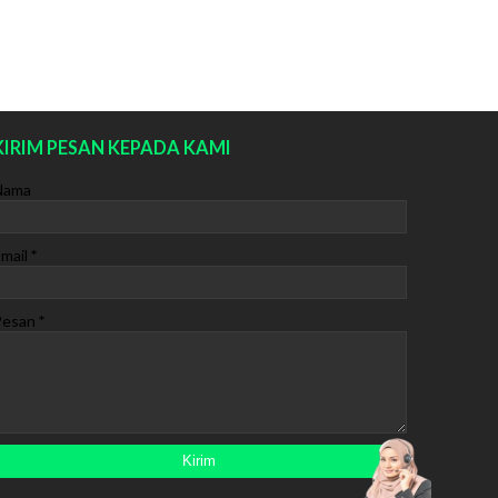
KIRIM PESAN KEPADA KAMI
Nama
mail
*
Pesan
*