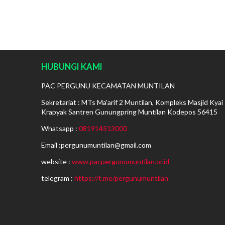
HUBUNGI KAMI
PAC PERGUNU KECAMATAN MUNTILAN
Sekretariat : MTs Ma'arif 2 Muntilan, Kompleks Masjid Kyai
Krapyak Santren Gunungpring Muntilan Kodepos 56415
Whatsapp :
081914513000
Email :pergunumuntilan@gmail.com
website :
www.pacpergunumuntilan.or.id
telegram :
https://t.me/pergunumuntilan