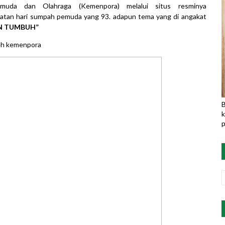
emuda dan Olahraga (Kemenpora) melalui situs resminya
gatan hari sumpah pemuda yang 93. adapun tema yang di angakat
AN TUMBUH”
oleh kemenpora
B
k
p