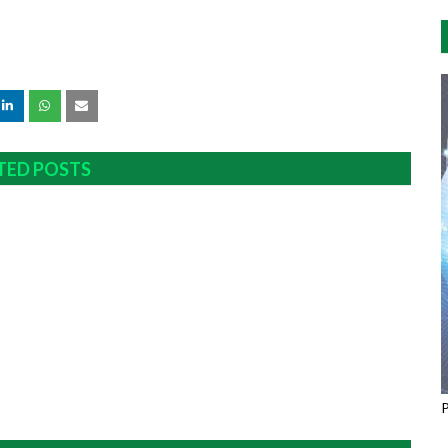
TED POSTS
P