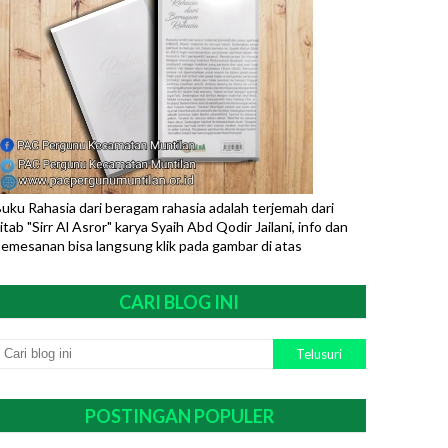
uku Rahasia dari beragam rahasia adalah terjemah dari
itab "Sirr Al Asror" karya Syaih Abd Qodir Jailani, info dan
emesanan bisa langsung klik pada gambar di atas
CARI BLOG INI
POSTINGAN POPULER